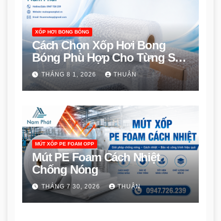
XỐP HƠI BONG BÓNG
Cách Chọn Xốp Hơi Bong
Bóng Phù Hợp Cho Từng Sản
Phẩm
THÁNG 8 1, 2026
THUẬN
MÚT XỐP PE FOAM OPP
Mút PE Foam Cách Nhiệt
Chống Nóng
THÁNG 7 30, 2026
THUẬN