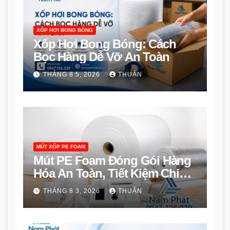
XỐP HƠI BONG BÓNG
Xốp Hơi Bong Bóng: Cách
Bọc Hàng Dễ Vỡ An Toàn
THÁNG 8 5, 2026
THUẬN
MÚT XỐP PE FOAM
Mút PE Foam Đóng Gói Hàng
Hóa An Toàn, Tiết Kiệm Chi
Phí
THÁNG 8 3, 2026
THUẬN