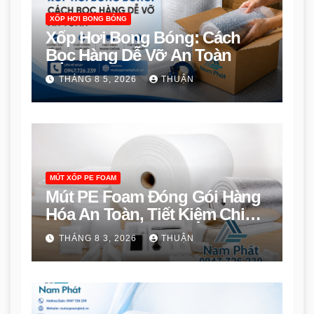
XỐP HƠI BONG BÓNG
Xốp Hơi Bong Bóng: Cách
Bọc Hàng Dễ Vỡ An Toàn
THÁNG 8 5, 2026
THUẬN
MÚT XỐP PE FOAM
Mút PE Foam Đóng Gói Hàng
Hóa An Toàn, Tiết Kiệm Chi
Phí
THÁNG 8 3, 2026
THUẬN