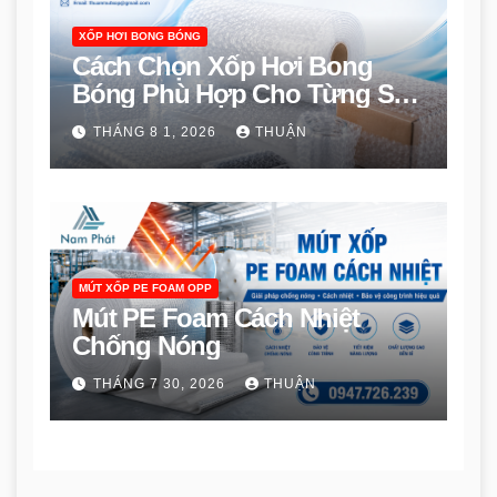
XỐP HƠI BONG BÓNG
Cách Chọn Xốp Hơi Bong
Bóng Phù Hợp Cho Từng Sản
Phẩm
THÁNG 8 1, 2026
THUẬN
MÚT XỐP PE FOAM OPP
Mút PE Foam Cách Nhiệt
Chống Nóng
THÁNG 7 30, 2026
THUẬN