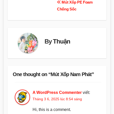
Điều
Mút Xốp PE Foam
Chống Sốc
hướng
bài
viết
By
Thuận
One thought on “Mút Xốp Nam Phát”
A WordPress Commenter
viết:
Tháng 3 6, 2025 lúc 8:54 sáng
Hi, this is a comment.