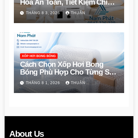
Hóa An Toàn, Tiết Kiệm Chi
Phí
THÁNG 8 3, 2026
THUẬN
XỐP HƠI BONG BÓNG
Cách Chọn Xốp Hơi Bong
Bóng Phù Hợp Cho Từng Sản
Phẩm
THÁNG 8 1, 2026
THUẬN
About Us