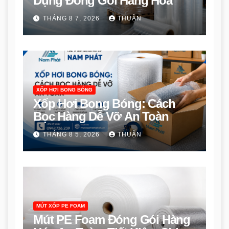
Dụng Đóng Gói Hàng Hóa
THÁNG 8 7, 2026
THUẬN
XỐP HƠI BONG BÓNG
Xốp Hơi Bong Bóng: Cách
Bọc Hàng Dễ Vỡ An Toàn
THÁNG 8 5, 2026
THUẬN
MÚT XỐP PE FOAM
Mút PE Foam Đóng Gói Hàng