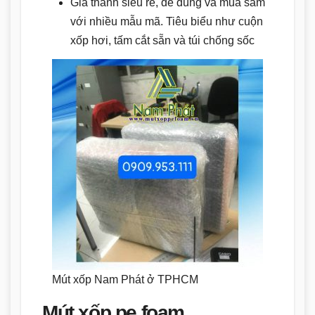
Giá thành siêu rẻ, dễ dùng và mua sắm
với nhiều mẫu mã. Tiêu biểu như cuộn
xốp hơi, tấm cắt sẵn và túi chống sốc
Mút xốp Nam Phát ở TPHCM
Mút xốp pe foam