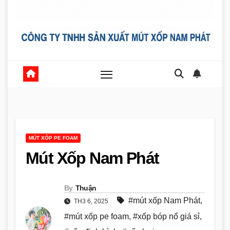
MÚT XỐP PE FOAM
Mút Xốp Nam Phát
By
Thuận
#mút xốp Nam Phát
,
TH3 6, 2025
#mút xốp pe foam
,
#xốp bóp nổ giá sỉ
,