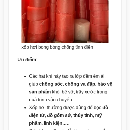
xốp hơi bong bóng chống tĩnh điện
Ưu điểm:
Các hạt khí này tạo ra lớp đệm êm ái,
giúp
chống sốc, chống va đập, bảo vệ
sản phẩm
khỏi bể vỡ, trầy xước trong
quá trình vận chuyển.
Xốp hơi thường được dùng để bọc
đồ
điện tử, đồ gốm sứ, thủy tinh, mỹ
phẩm, linh kiện,…
.