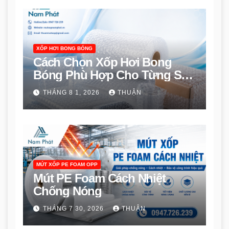
XỐP HƠI BONG BÓNG
Cách Chọn Xốp Hơi Bong
Bóng Phù Hợp Cho Từng Sản
Phẩm
THÁNG 8 1, 2026
THUẬN
MÚT XỐP PE FOAM OPP
Mút PE Foam Cách Nhiệt
Chống Nóng
THÁNG 7 30, 2026
THUẬN