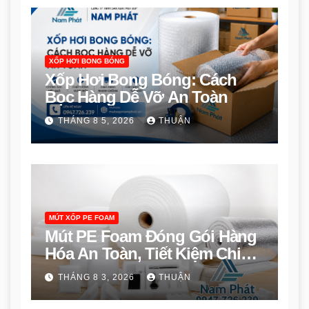
XỐP HƠI BONG BÓNG
Xốp Hơi Bong Bóng: Cách
Bọc Hàng Dễ Vỡ An Toàn
THÁNG 8 5, 2026
THUẬN
MÚT XỐP PE FOAM
Mút PE Foam Đóng Gói Hàng
Hóa An Toàn, Tiết Kiệm Chi
Phí
THÁNG 8 3, 2026
THUẬN