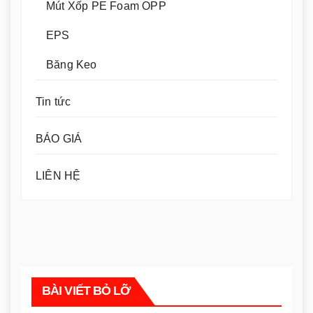
Mút Xốp PE Foam OPP
EPS
Băng Keo
Tin tức
BÁO GIÁ
LIÊN HỆ
BÀI VIẾT BỎ LỠ