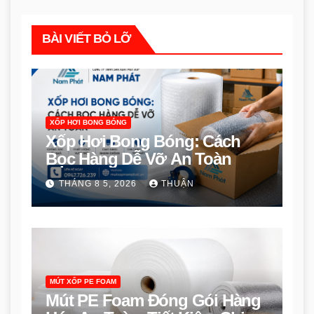
BÀI VIẾT BỎ LỠ
XỐP HƠI BONG BÓNG
Xốp Hơi Bong Bóng: Cách
Bọc Hàng Dễ Vỡ An Toàn
THÁNG 8 5, 2026
THUẬN
MÚT XỐP PE FOAM
Mút PE Foam Đóng Gói Hàng