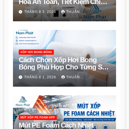
Hóa An Toàn, Tiết Kiệm Chi
Phí
THÁNG 8 3, 2026
THUẬN
XỐP HƠI BONG BÓNG
Cách Chọn Xốp Hơi Bong
Bóng Phù Hợp Cho Từng Sản
Phẩm
THÁNG 8 1, 2026
THUẬN
MÚT XỐP PE FOAM OPP
Mút PE Foam Cách Nhiệt