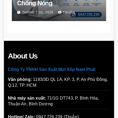
Chống Nóng
THÁNG 7 30, 2026
THUẬN
About Us
Công Ty TNHH Sản Xuất Mút Xốp Nam Phát
Văn phòng:
1183/3D QL 1A, KP. 3, P. An Phú Đông,
Q.12, TP. HCM
Nhà máy sản xuất:
71/1G DT743, P. Bình Hòa,
Thuận An, Bình Dương
Hotline/ Zalo:
0947.726.239 (Thuận)