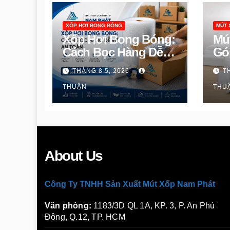
XỐP HƠI BONG BÓNG
MÚT 
Xốp Hơi Bong Bóng:
Mú
Cách Bọc Hàng Dễ
Gó
Vỡ An Toàn
Toà
THÁNG 8 5, 2026
T
Ph
THUẬN
THU
About Us
Công Ty TNHH Sản Xuất Mút Xốp Nam Phát
Văn phòng:
1183/3D QL 1A, KP. 3, P. An Phú
Đông, Q.12, TP. HCM