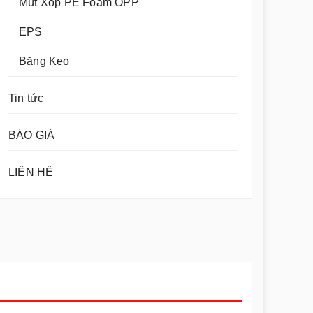
Mút Xốp PE Foam OPP
EPS
Băng Keo
Tin tức
BÁO GIÁ
LIÊN HỆ