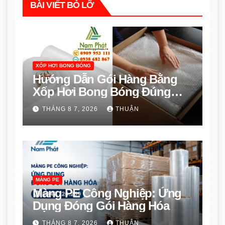
BÀI VIẾT BỎ LỠ
XỐP HƠI BONG BÓNG
Hướng Dẫn Gói Hàng Bằng
Xốp Hơi Bong Bóng Đúng
Cách
THÁNG 8 7, 2026
THUẬN
MÀNG PE
Màng PE Công Nghiệp: Ứng
Dụng Đóng Gói Hàng Hóa
THÁNG 8 7, 2026
THUẬN