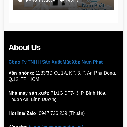
THÁNG 8 3, 2026
THUẬN
About Us
Công Ty TNHH Sản Xuất Mút Xốp Nam Phát
Văn phòng:
1183/3D QL 1A, KP. 3, P. An Phú Đông,
Q.12, TP. HCM
Nhà máy sản xuất:
71/1G DT743, P. Bình Hòa,
Thuận An, Bình Dương
Hotline/ Zalo:
0947.726.239 (Thuận)