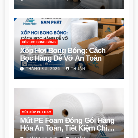
XỐP HƠI BONG BÓNG
Xốp Hơi Bong Bóng: Cách
Bọc Hàng Dễ Vỡ An Toàn
THÁNG 8 5, 2026
THUẬN
MÚT XỐP PE FOAM
Mút PE Foam Đóng Gói Hàng
Hóa An Toàn, Tiết Kiệm Chi
Phí