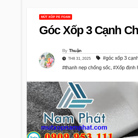
MÚT XỐP PE FOAM
Góc Xốp 3 Cạnh C
By
Thuận
#góc xốp 3 cạn
TH8 31, 2025
#thanh nẹp chống sốc
,
#Xốp định 