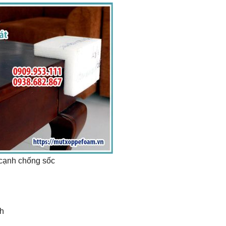
 cạnh chống sốc
nh