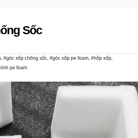
hống Sốc
h
,
#góc xốp chống sốc
,
#góc xốp pe foam
,
#hộp xốp
,
hình pe foam