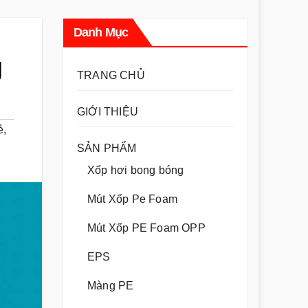
Danh Mục
g
TRANG CHỦ
GIỚI THIỆU
ẻ
,
SẢN PHẨM
Xốp hơi bong bóng
Mút Xốp Pe Foam
Mút Xốp PE Foam OPP
EPS
Màng PE