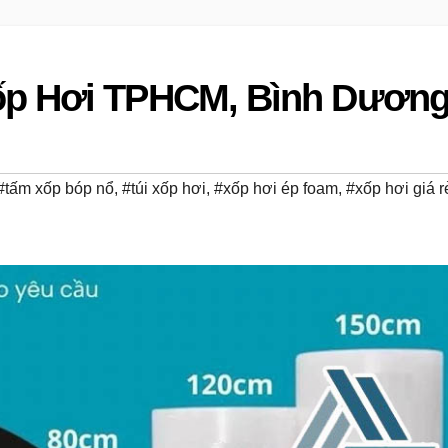
ốp Hơi TPHCM, Bình Dươn
#tấm xốp bóp nổ
,
#túi xốp hơi
,
#xốp hơi ép foam
,
#xốp hơi giá r