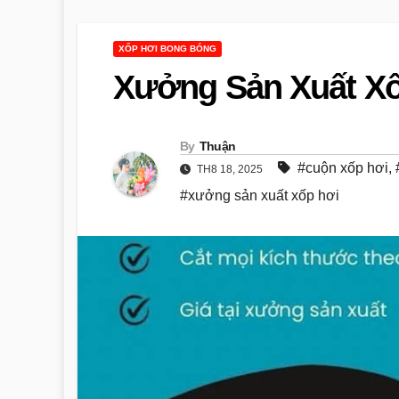
XỐP HƠI BONG BÓNG
Xưởng Sản Xuất X
By
Thuận
#cuộn xốp hơi
,
TH8 18, 2025
#xưởng sản xuất xốp hơi