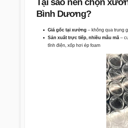
Tại sao nên chọn xưở
Bình Dương?
Giá gốc tại xưởng
– không qua trung gia
Sản xuất trực tiếp, nhiều mẫu mã
– cu
tĩnh điện, xốp hơi ép foam