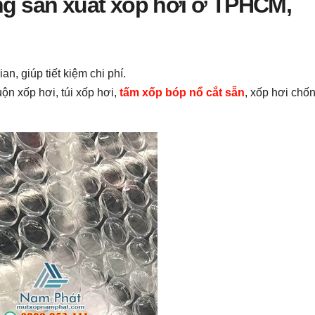
ng sản xuất xốp hơi ở TPHCM,
n, giúp tiết kiệm chi phí.
ộn xốp hơi, túi xốp hơi,
tấm xốp bóp nổ cắt sẵn
, xốp hơi chố