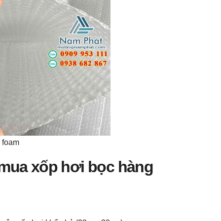
p foam
n mua xốp hơi bọc hàng