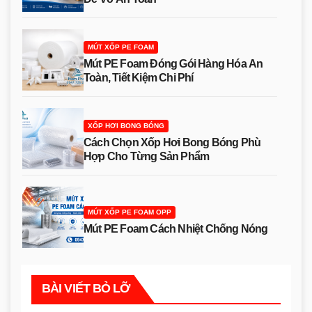
MÚT XỐP PE FOAM
Mút PE Foam Đóng Gói Hàng Hóa An
Toàn, Tiết Kiệm Chi Phí
XỐP HƠI BONG BÓNG
Cách Chọn Xốp Hơi Bong Bóng Phù
Hợp Cho Từng Sản Phẩm
MÚT XỐP PE FOAM OPP
Mút PE Foam Cách Nhiệt Chống Nóng
BÀI VIẾT BỎ LỠ