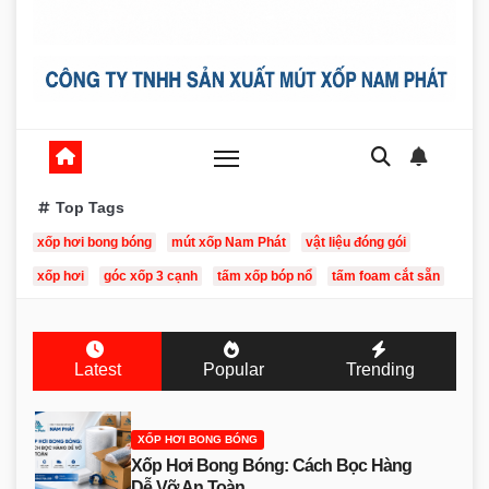
Top Tags
xốp hơi bong bóng
mút xốp Nam Phát
vật liệu đóng gói
xốp hơi
góc xốp 3 cạnh
tấm xốp bóp nổ
tấm foam cắt sẵn
Latest
Popular
Trending
XỐP HƠI BONG BÓNG
Xốp Hơi Bong Bóng: Cách Bọc Hàng
Dễ Vỡ An Toàn