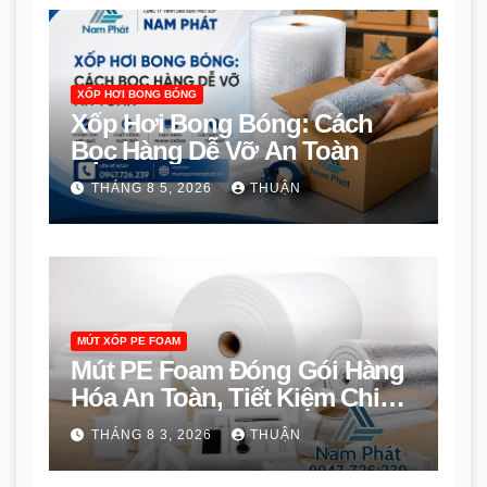
XỐP HƠI BONG BÓNG
Xốp Hơi Bong Bóng: Cách
Bọc Hàng Dễ Vỡ An Toàn
THÁNG 8 5, 2026
THUẬN
MÚT XỐP PE FOAM
Mút PE Foam Đóng Gói Hàng
Hóa An Toàn, Tiết Kiệm Chi
Phí
THÁNG 8 3, 2026
THUẬN