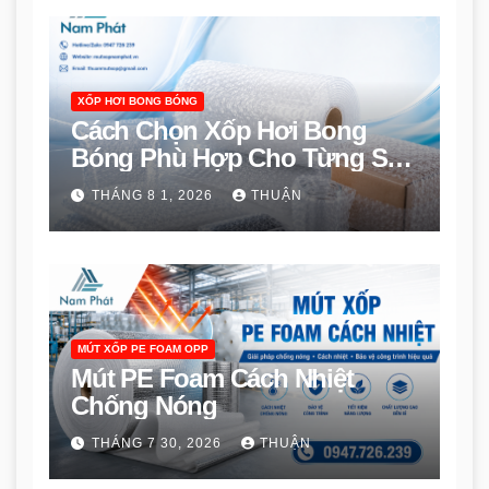
XỐP HƠI BONG BÓNG
Cách Chọn Xốp Hơi Bong
Bóng Phù Hợp Cho Từng Sản
Phẩm
THÁNG 8 1, 2026
THUẬN
MÚT XỐP PE FOAM OPP
Mút PE Foam Cách Nhiệt
Chống Nóng
THÁNG 7 30, 2026
THUẬN